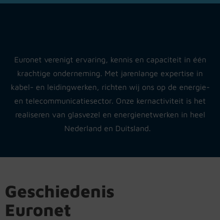
NIEUWS!
Euronet verenigt ervaring, kennis en capaciteit in één
Met trots kondigen we aan dat
Euronet officieel CKB-gecertificeerd
krachtige onderneming. Met jarenlange expertise in
is voor onze werkzaamheden in de
kabel- en leidingwerken, richten wij ons op de energie-
energie-infrastructuur. Deze
erkenning bevestigt ons
en telecommunicatiesector. Onze kernactiviteit is het
vakmanschap en onze toewijding
realiseren van glasvezel en energienetwerken in heel
aan de hoogste kwaliteits- en
veiligheidsnormen.
Nederland en Duitsland.
Bekijk de volledige
scope
Geschiedenis
Euronet