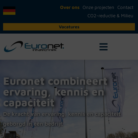
Over ons
Onze projecten
Contact
CO2-reductie & Milieu
Vacatures
Euronet combineert
ervaring, kennis en
capaciteit
De kracht van ervaring, kennis en capaciteit
geborgd in één bedrijf.