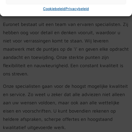
goed is ons devies.
Cookiebeleid
Privacybeleid
Euronet bestaat uit een team van ervaren specialisten. Zij
hebben oog voor detail en denken vooruit, waardoor u
niet voor verrassingen komt te staan. Wij leveren
maatwerk met de puntjes op de ‘i’ en geven elke opdracht
aandacht en toewijding. Onze sterkte punten zijn
flexibiliteit en nauwkeurigheid. Een constant kwaliteit is
ons streven.
Onze specialisten gaan voor de hoogst mogelijke kwaliteit
en service. Zo weet u zeker dat alle adviezen niet alleen
aan uw wensen voldoen, maar ook aan alle wettelijke
eisen en voorschriften. U kunt bovendien rekenen op
heldere afspraken, scherpe offertes en hoogstaand
kwalitatief uitgevoerde werk.