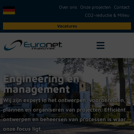
Over ons
Onze projecten
Contact
CO2-reductie & Milieu
Vacatures
Engineering en
management
Wij zijn expert in het ontwerpen, voorbereiden,
plannen en organiseren van projecten. Efficiënt
ontwerpen en beheersen van processen is waar
onze focus ligt.