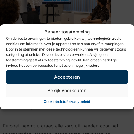
Beheer toestemming
Om de beste ervaringen te bieden, gebruiken wij technologieën zoals
cookies om informatie over je apparaat op te slaan en/of te raadplegen.
Door in te stemmen met deze technologieën kunnen wij gegevens zoals
surfgedrag of unieke ID's op deze site verwerken. Als je geen
toestemming geeft of uw toestemming intrekt, kan dit een nadelige
invloed hebben op bepaalde functies en mogelijkheden.
Accepteren
Project-, omgevings- en
procesmanagement
Bekijk voorkeuren
Efficiënt beheersen van processen en projecten is waar
Cookiebeleid
Privacybeleid
onze focus ligt.
Euronet neemt u graag alle zorg uit handen door het
voorbereiden, plannen, organiseren, uitvoeren en